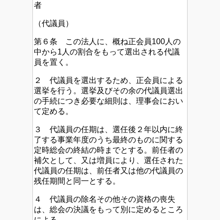
者
（代議員）
第６条 この法人に、概ね正会員100人の
中から1人の割合をもって選出される代議
員を置く。
２ 代議員を選出するため、正会員による
選挙を行う。選挙及びその余の代議員選出
の手続につき必要な細則は、理事会におい
て定める。
３ 代議員の任期は、選任後２年以内に終
了する事業年度のうち最終のものに関する
定時総会の終結の時までとする。前任者の
補欠として、又は増員により、選任された
代議員の任期は、前任者又は他の代議員の
残任期間と同一とする。
４ 代議員の除名その他その資格の喪失
は、総会の決議をもって別に定めるところ
による。