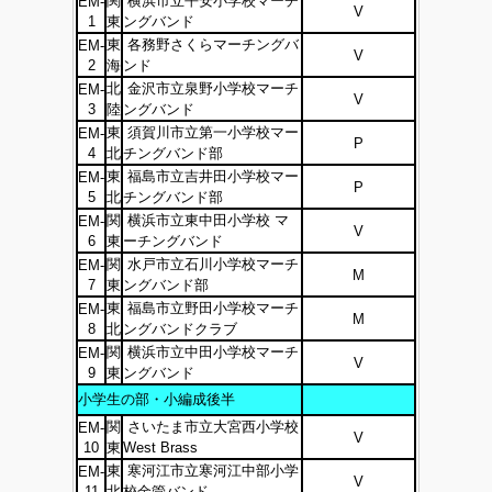
関
横浜市立平安小学校マーチ
EM-
V
1
東
ングバンド
東
各務野さくらマーチングバ
EM-
V
2
海
ンド
北
金沢市立泉野小学校マーチ
EM-
V
3
陸
ングバンド
東
須賀川市立第一小学校マー
EM-
P
4
北
チングバンド部
東
福島市立吉井田小学校マー
EM-
P
5
北
チングバンド部
関
横浜市立東中田小学校 マ
EM-
V
6
東
ーチングバンド
関
水戸市立石川小学校マーチ
EM-
M
7
東
ングバンド部
東
福島市立野田小学校マーチ
EM-
M
8
北
ングバンドクラブ
関
横浜市立中田小学校マーチ
EM-
V
9
東
ングバンド
小学生の部・小編成後半
関
さいたま市立大宮西小学校
EM-
V
10
東
West Brass
東
寒河江市立寒河江中部小学
EM-
V
11
北
校金管バンド