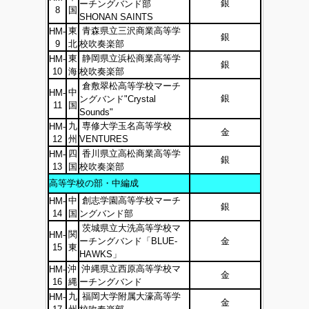
銀
ーチングバンド部
8
国
SHONAN SAINTS
東
青森県立三沢商業高等学
HM-
銀
9
北
校吹奏楽部
東
静岡県立浜松商業高等学
HM-
銀
10
海
校吹奏楽部
倉敷翠松高等学校マーチ
中
HM-
銀
ングバンド"Crystal
11
国
Sounds"
九
専修大学玉名高等学校
HM-
金
12
州
VENTURES
四
香川県立高松商業高等学
HM-
銀
13
国
校吹奏楽部
高等学校の部・中編成
中
創志学園高等学校マーチ
HM-
銀
14
国
ングバンド部
茨城県立大洗高等学校マ
関
HM-
ーチングバンド「BLUE-
金
15
東
HAWKS」
沖
沖縄県立西原高等学校マ
HM-
金
16
縄
ーチングバンド
九
福岡大学附属大濠高等学
HM-
金