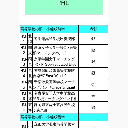
2日目
高等学校の部・小編成前半
表彰
北
HM-
遊学館高等学校吹奏楽部
銀
1
陸
関
鎌倉女子大学中等部･高等
HM-
銀
2
東
部マーチングバンド
関
京華学園女子マーチング
HM-
銀
3
東
バンド Sophisticated Blue
東
宮城県仙台東高等学校吹
HM-
銀
4
北
奏楽部"East Winds"
関
千葉敬愛高等学校マーチ
HM-
金
5
東
ングバンドGraceful Spirit
東
名古屋女子大学中学校高
HM-
金
6
海
等学校マーチングバンド部
東
静岡県立富士東高等学校
HM-
銀
7
海
吹奏楽部
高等学校の部・小編成後半
立正大学淞南高等学校マ
中
HM-