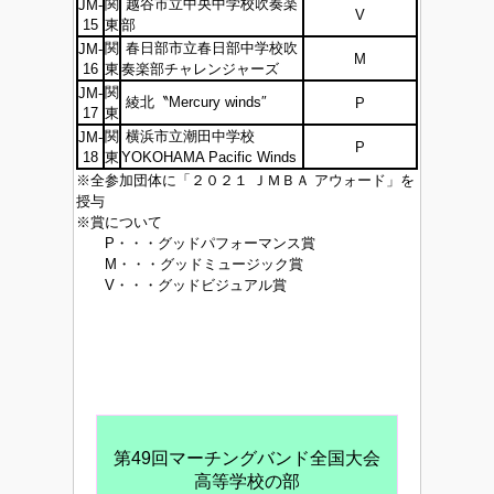
関
越谷市立中央中学校吹奏楽
JM-
V
15
東
部
関
春日部市立春日部中学校吹
JM-
M
16
東
奏楽部チャレンジャーズ
関
JM-
綾北〝Mercury winds″
P
17
東
関
横浜市立潮田中学校
JM-
P
18
東
YOKOHAMA Pacific Winds
※全参加団体に「２０２１ ＪＭＢＡ アウォード」を
授与
※賞について
P・・・グッドパフォーマンス賞
M・・・グッドミュージック賞
V・・・グッドビジュアル賞
第49回マーチングバンド全国大会
高等学校の部