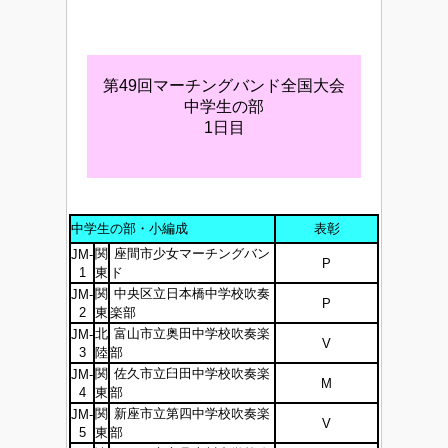
第49回マーチングバンド全国大会
中学生の部
1日目
中学生の部・小編成
表彰
関
座間市少女マーチングバン
JM-
P
1
東
ド
関
中央区立日本橋中学校吹奏
JM-
P
2
東
楽部
北
富山市立奥田中学校吹奏楽
JM-
V
3
陸
部
関
佐久市立臼田中学校吹奏楽
JM-
M
4
東
部
関
新座市立第四中学校吹奏楽
JM-
V
5
東
部