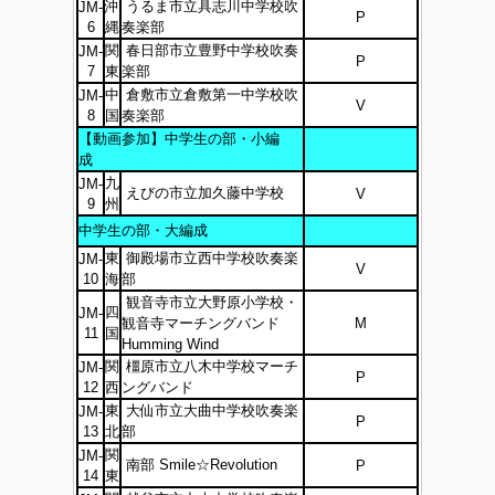
沖
うるま市立具志川中学校吹
JM-
P
6
縄
奏楽部
関
春日部市立豊野中学校吹奏
JM-
P
7
東
楽部
中
倉敷市立倉敷第一中学校吹
JM-
V
8
国
奏楽部
【動画参加】中学生の部・小編
成
九
JM-
えびの市立加久藤中学校
V
9
州
中学生の部・大編成
東
御殿場市立西中学校吹奏楽
JM-
V
10
海
部
観音寺市立大野原小学校・
四
JM-
観音寺マーチングバンド
M
11
国
Humming Wind
関
橿原市立八木中学校マーチ
JM-
P
12
西
ングバンド
東
大仙市立大曲中学校吹奏楽
JM-
P
13
北
部
関
JM-
南部 Smile☆Revolution
P
14
東