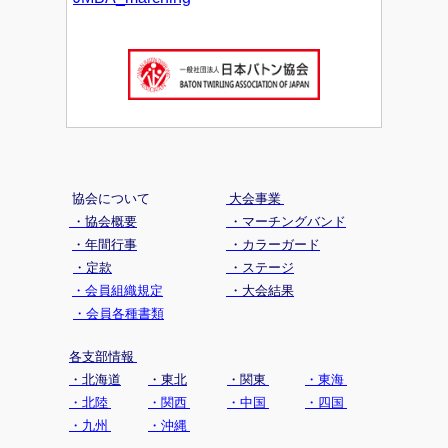
協会について
大会事業
・協会概要
・マーチングバンド
・年間行事
・カラーガード
・定款
・ステージ
・会員組織規定
・大会結果
・会員各種書類
各支部情報
・北海道
・東北
・関東
・東海
・北陸
・関西
・中国
・四国
・九州
・沖縄