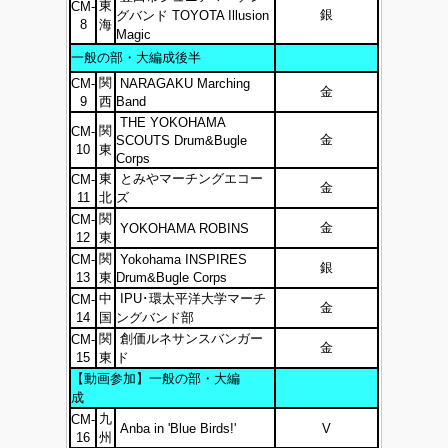
東
CM-
銀
グバンド TOYOTA Illusion
8
海
Magic
一般の部・大編成後半
関
CM-
NARAGAKU Marching
金
9
西
Band
THE YOKOHAMA
関
CM-
金
SCOUTS Drum&Bugle
10
東
Corps
東
とみやマーチングエコー
CM-
金
11
北
ズ
関
CM-
金
YOKOHAMA ROBINS
12
東
関
CM-
Yokohama INSPIRES
銀
13
東
Drum&Bugle Corps
中
IPU･環太平洋大学マーチ
CM-
金
14
国
ングバンド部
関
創価ルネサンスバンガー
CM-
金
15
東
ド
【動画参加】一般の部・大編
成
九
CM-
Anba in 'Blue Birds!'
V
16
州