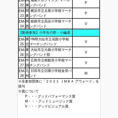
関
湘南ドルフィンズ･マーチ
EM-
P
22
東
ングバンド
関
横浜市立太尾小学校マーチ
EM-
P
23
東
ングバンド
関
姫路市立高浜小学校マーチ
EM-
V
24
西
ングバンド
【動画参加】小学生の部・小編成
東
HMB大仙市立花館小学校
EM-
V
25
北
マーチングバンド
東
大仙市立大曲小学校マーチ
EM-
V
26
北
ングバンド部
中
広島市立南観音小学校マー
EM-
V
27
国
チングバンド
九
日田市立日隈小学校金管バ
EM-
M
28
州
ンド
※全参加団体に「２０２１ ＪＭＢＡ アウォード」を
授与
※賞について
P・・・グッドパフォーマンス賞
M・・・グッドミュージック賞
V・・・グッドビジュアル賞