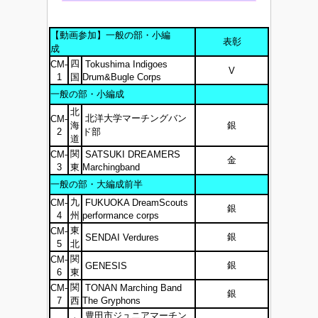
【動画参加】一般の部・小編
表彰
成
四
CM-
Tokushima Indigoes
V
1
国
Drum&Bugle Corps
一般の部・小編成
北
北洋大学マーチングバン
CM-
海
銀
2
ド部
道
関
CM-
SATSUKI DREAMERS
金
3
東
Marchingband
一般の部・大編成前半
九
CM-
FUKUOKA DreamScouts
銀
4
州
performance corps
東
CM-
銀
SENDAI Verdures
5
北
関
CM-
銀
GENESIS
6
東
関
CM-
TONAN Marching Band
銀
7
西
The Gryphons
豊田市ジュニアマーチン