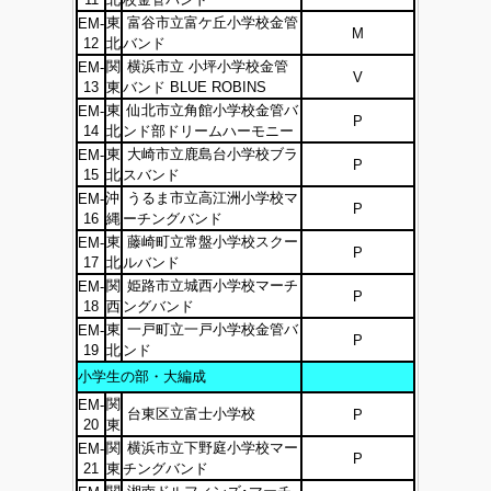
東
富谷市立富ケ丘小学校金管
EM-
M
12
北
バンド
関
横浜市立 小坪小学校金管
EM-
V
13
東
バンド BLUE ROBINS
東
仙北市立角館小学校金管バ
EM-
P
14
北
ンド部ドリームハーモニー
東
大崎市立鹿島台小学校ブラ
EM-
P
15
北
スバンド
沖
うるま市立高江洲小学校マ
EM-
P
16
縄
ーチングバンド
東
藤崎町立常盤小学校スクー
EM-
P
17
北
ルバンド
関
姫路市立城西小学校マーチ
EM-
P
18
西
ングバンド
東
一戸町立一戸小学校金管バ
EM-
P
19
北
ンド
小学生の部・大編成
関
EM-
台東区立富士小学校
P
20
東
関
横浜市立下野庭小学校マー
EM-
P
21
東
チングバンド