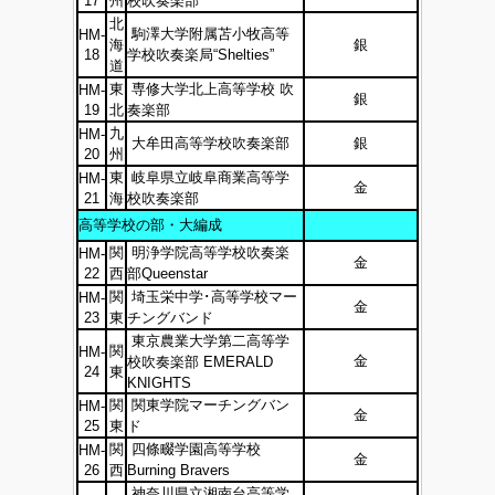
17
州
校吹奏楽部
北
駒澤大学附属苫小牧高等
HM-
海
銀
18
学校吹奏楽局“Shelties”
道
東
専修大学北上高等学校 吹
HM-
銀
19
北
奏楽部
九
HM-
大牟田高等学校吹奏楽部
銀
20
州
東
岐阜県立岐阜商業高等学
HM-
金
21
海
校吹奏楽部
高等学校の部・大編成
関
明浄学院高等学校吹奏楽
HM-
金
22
西
部Queenstar
関
埼玉栄中学･高等学校マー
HM-
金
23
東
チングバンド
東京農業大学第二高等学
関
HM-
金
校吹奏楽部 EMERALD
24
東
KNIGHTS
関
関東学院マーチングバン
HM-
金
25
東
ド
関
四條畷学園高等学校
HM-
金
26
西
Burning Bravers
神奈川県立湘南台高等学