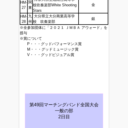
関
HM-
金
校吹奏楽部White Shooting
27
東
Stars
九
大分県立大分商業高等学
HM-
銀
28
州
校 吹奏楽部
※全参加団体に「２０２１ ＪＭＢＡ アウォード」を
授与
※賞について
P・・・グッドパフォーマンス賞
M・・・グッドミュージック賞
V・・・グッドビジュアル賞
第49回マーチングバンド全国大会
一般の部
2日目