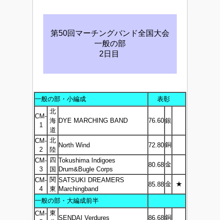
第50回マーチングバンド全国大会
一般の部
2日目
一般の部・小編成
表彰
北
CM-
海
DYE MARCHING BAND
76.60
銀
1
道
北
CM-
銅
North Wind
72.80
2
陸
四
CM-
Tokushima Indigoes
金
80.68
3
国
Drum&Bugle Corps
関
CM-
SATSUKI DREAMERS
金
★
85.88
4
東
Marchingband
一般の部・大編成前半
東
CM-
銅
SENDAI Verdures
86.68