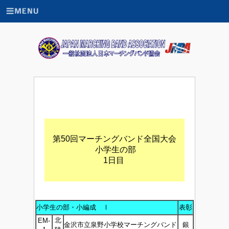
第50回マーチングバンド全国大会
小学生の部
1日目
小学生の部・小編成 Ⅰ
表彰
北
EM-
金沢市立泉野小学校マーチングバンド
銀