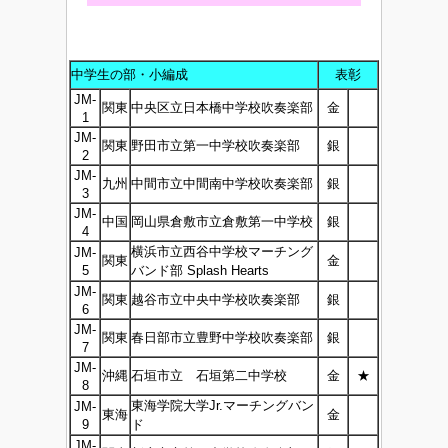
中学生の部・小編成
表彰
JM-
関東
中央区立日本橋中学校吹奏楽部
金
1
JM-
関東
野田市立第一中学校吹奏楽部
銀
2
JM-
九州
中間市立中間南中学校吹奏楽部
銀
3
JM-
中国
岡山県倉敷市立倉敷第一中学校
銀
4
横浜市立西谷中学校マーチング
JM-
関東
金
5
バンド部 Splash Hearts
JM-
関東
越谷市立中央中学校吹奏楽部
銀
6
JM-
関東
春日部市立豊野中学校吹奏楽部
銀
7
JM-
沖縄
石垣市立 石垣第二中学校
金
★
8
東海学院大学Jr.マーチングバン
JM-
東海
金
9
ド
JM-