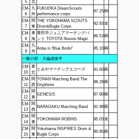
5
北
九
CM-
FUKUOKA DreamScouts
銅
87.25
6
州
performance corps
関
CM-
THE YOKOHAMA SCOUTS
金
92.83
7
東
Drum&Bugle Corps
東
豊田市ジュニアマーチングバ
CM-
銅
86.53
8
海
ンド TOYOTA Illusion Magic
九
CM-
銅
Anba in 'Blue Birds!'
85.10
9
州
一般の部・大編成後半
東
CM-
とみやマーチングエコーズ
銀
91.60
10
北
関
CM-
TONAN Marching Band The
銀
88.28
11
西
Gryphons
関
CM-
銀
GENESIS
87.90
12
東
関
CM-
銀
NARAGAKU Marching Band
91.98
13
西
関
CM-
金
YOKOHAMA ROBINS
95.03
14
東
関
CM-
Yokohama INSPIRES Drum &
銀
90.85
15
東
Bugle Corps