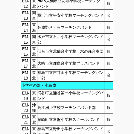
東
HMB大仙市立花館小学校マーチング
EM-
銀
12
北
バンド
関
EM-
横浜市立平安小学校マーチングバンド
金
13
東
東
EM-
各務野さくらマーチングバンド
銀
14
海
関
水戸市立石川小学校マーチングバンド
EM-
金
15
東
部
東
EM-
仙台市立北仙台小学校 水の森合奏団
銀
16
北
東
EM-
大崎市立鹿島台小学校ブラスバンド
銀
17
北
東
福島市立吉井田小学校マーチングバン
EM-
金
18
北
ド部
小学生の部・小編成 Ⅲ
東
涌谷町立涌谷第一小学校マーチングバ
EM-
銀
19
北
ンド
沖
EM-
高江洲小学校マーチングバンド部
銀
20
縄
東
EM-
藤崎町立常盤小学校スクールバンド
銀
21
北
東
福島市立野田小学校マーチングバンド
EM-
金