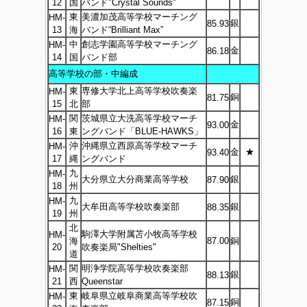
12
国
バンド"Crystal Sounds"
東
美濃加茂高等学校マーチング
HM-
銀
85.93
13
海
バンド“Brilliant Max”
中
創志学園高等学校マーチング
HM-
金
86.18
14
国
バンド部
高等学校の部・中編成
東
専修大学北上高等学校吹奏楽
HM-
銅
81.75
15
北
部
関
茨城県立大洗高等学校マーチ
HM-
金
93.00
16
東
ングバンド「BLUE-HAWKS」
沖
沖縄県立西原高等学校マーチ
HM-
金
★
93.40
17
縄
ングバンド
九
HM-
大分県立大分商業高等学校
銀
87.90
18
州
九
HM-
大牟田高等学校吹奏楽部
銀
88.35
19
州
北
駒澤大学附属苫小牧高等学校
HM-
海
87.00
銅
20
吹奏楽局"Shelties"
道
関
明浄学院高等学校吹奏楽部
HM-
銀
88.13
21
西
Queenstar
東
岐阜県立岐阜商業高等学校吹
HM-
銅
87.15