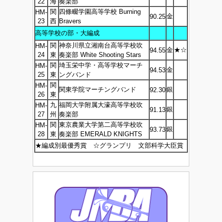
22
海
奏楽部
関
四條畷学園高等学校 Burning
HM-
金
90.25
23
西
Bravers
高等学校の部・大編成
関
神奈川県立湘南台高等学校吹
HM-
金
★☆
94.55
24
東
奏楽部 White Shooting Stars
関
埼玉栄中学・高等学校マーチ
HM-
金
94.53
25
東
ングバンド
関
HM-
関東学院マーチングバンド
銀
92.30
26
東
九
福岡大学附属大濠高等学校吹
HM-
銀
91.13
27
州
奏楽部
関
東京農業大学第二高等学校吹
HM-
銀
93.73
28
東
奏楽部 EMERALD KNIGHTS
★編成別最優秀賞 ☆グランプリ 文部科学大臣賞