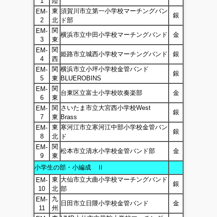
1
陸
東
須賀川市立第一小学校マーチングバン
EM-
銀
2
北
ド部
関
EM-
横浜市立中田小学校マーチングバンド
金
3
東
関
EM-
姫路市立城西小学校マーチングバンド
銀
4
西
関
横浜市立小坪小学校金管バンド
EM-
銀
5
東
BLUEROBINS
関
EM-
台東区立富士小学校吹奏楽部
金
6
東
関
さいたま市立大宮西小学校West
EM-
銀
7
東
Brass
東
寒河江市立寒河江中部小学校金管バン
EM-
銀
8
北
ド
関
EM-
松本市立清水小学校金管バンド部
金
9
東
小学生の部・小編成 Ⅱ
東
大仙市立大曲小学校マーチングバンド
EM-
銀
10
北
部
九
EM-
日田市立日隈小学校金管バンド
金
11
州