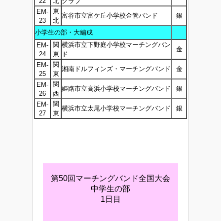
22
北
クラブ
東
EM-
富谷市立富ケ丘小学校金管バンド
銀
23
北
小学生の部・大編成
関
横浜市立下野庭小学校マーチングバン
EM-
金
24
東
ド
関
EM-
湘南ドルフィンズ・マーチングバンド
金
25
東
関
EM-
姫路市立高浜小学校マーチングバンド
銀
26
西
関
EM-
横浜市立太尾小学校マーチングバンド
銀
27
東
第50回マーチングバンド全国大会
中学生の部
1日目