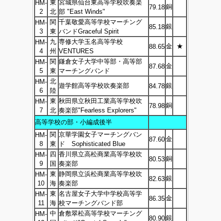
東
宮城県仙台東高等学校吹奏楽
HM-
銅
79.18
2
北
部 "East Winds"
関
千葉敬愛高等学校マーチング
HM-
銀
85.18
3
東
バンドGraceful Spirit
九
専修大学玉名高等学校
HM-
金
★
88.65
4
州
VENTURES
関
鎌倉女子大学中等部・高等部
HM-
金
87.68
5
東
マーチングバンド
北
HM-
遊学館高等学校吹奏楽部
銀
84.78
6
陸
東
秋田県立秋田工業高等学校吹
HM-
銅
78.98
7
北
奏楽部"Fearless Explorers"
高等学校の部・小編成後半
関
京華学園女子マーチングバン
HM-
金
87.60
8
東
ド Sophisticated Blue
四
香川県立高松商業高等学校吹
HM-
銅
80.53
9
国
奏楽部
東
静岡県立浜松商業高等学校吹
HM-
銀
82.63
10
海
奏楽部
東
名古屋女子大学中学校高等学
HM-
金
86.35
11
海
校マーチングバンド部
中
倉敷翠松高等学校マーチング
HM-
銀
80.90