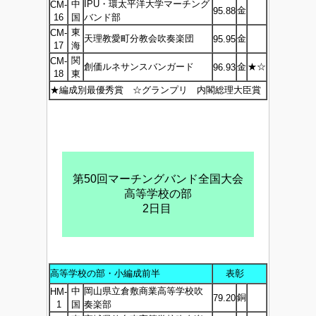
中
IPU・環太平洋大学マーチング
CM-
金
95.88
16
国
バンド部
東
CM-
天理教愛町分教会吹奏楽団
金
95.95
17
海
関
CM-
創価ルネサンスバンガード
金
★☆
96.93
18
東
★編成別最優秀賞 ☆グランプリ 内閣総理大臣賞
第50回マーチングバンド全国大会
高等学校の部
2日目
高等学校の部・小編成前半
表彰
中
岡山県立倉敷商業高等学校吹
HM-
銅
79.20
1
国
奏楽部