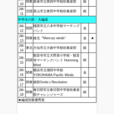
関東
新座市立第四中学校吹奏楽部
銀
10
JM-
北陸
富山市立奥田中学校吹奏楽部
銀
11
中学生の部・大編成
橿原市立八木中学校マーチング
JM-
関西
金
12
バンド
JM-
関東
綾北〝Mercury winds″
金
★
13
JM-
東北
大仙市立大曲中学校吹奏楽部
銀
14
観音寺市立大野原小学校・観音
JM-
四国
銀
寺マーチングバンド Humming
15
Wind
JM-
横浜市立潮田中学校
関東
金
16
YOKOHAMA Pacific Winds
JM-
関東
南部Smile☆Revolution
銀
17
春日部市立春日部中学校吹奏楽
JM-
関東
銀
18
部チャレンジャーズ
★編成別最優秀賞